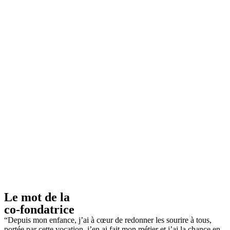
Le mot de la
co-fondatrice
“Depuis mon enfance, j’ai à cœur de redonner les sourire à tous,
portée par cette vocation, j’en ai fait mon métier et j’ai la chance en